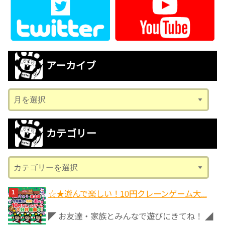
アーカイブ
ア
ー
カ
カテゴリー
イ
ブ
カ
テ
ゴ
☆★遊んで楽しい！10円クレーンゲーム大...
リ
◤ お友達・家族とみんなで遊びにきてね！ ◢
ー