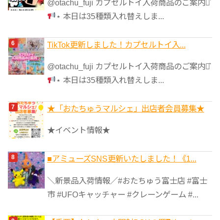
@otachu_fuji カプセルトイ入荷商品のご案内⋆͛
⋆ 本日は35種類入れ替えしま...
TikTok更新しました！カプセルトイ入...
@otachu_fuji カプセルトイ入荷商品のご案内⋆͛
⋆ 本日は35種類入れ替えしま...
★「おたちゅうマルシェ」出店者会員募集★
★イベント情報★
■アミューズSNS更新いたしました！《1...
＼新景品入荷情報／#おたちゅう富士店 #富士
市 #UFOキャッチャー #クレーンゲーム #...