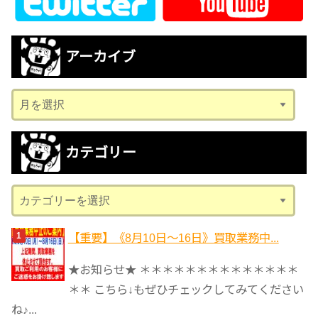
アーカイブ
ア
ー
カ
カテゴリー
イ
ブ
カ
テ
ゴ
【重要】《8月10日～16日》買取業務中...
リ
★お知らせ★ ＊＊＊＊＊＊＊＊＊＊＊＊＊＊
ー
＊＊ こちら↓もぜひチェックしてみてください
ね♪...