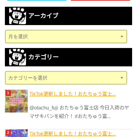
アーカイブ
ア
ー
カ
カテゴリー
イ
ブ
カ
テ
ゴ
TikTok更新しました！おたちゅう富士...
リ
@otachu_fuji おたちゅう富士店 今日入荷のヤ
ー
マザキパンを紹介！ #おたちゅう富...
TikTok更新しました！おたちゅう富士...