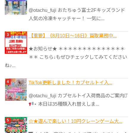
@otachu_fuji おたちゅう富士2Fキッズランド
人気の冷凍キャッチャー！ 一気に...
【重要】《8月10日～16日》買取業務中...
★お知らせ★ ＊＊＊＊＊＊＊＊＊＊＊＊＊＊
＊＊ こちら↓もぜひチェックしてみてください
ね♪...
TikTok更新しました！カプセルトイ入...
@otachu_fuji カプセルトイ入荷商品のご案内⋆͛
⋆ 本日は35種類入れ替えしま...
☆★遊んで楽しい！10円クレーンゲーム大...