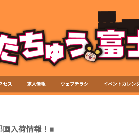
クセス
求人情報
ウェブチラシ
イベントカレン
、邦画入荷情報！■