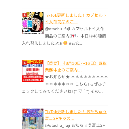
TikTok更新しました！カプセルト
イ入荷商品のご...
@otachu_fuji カプセルトイ入荷
商品のご案内⋆͛
⋆ 本日は48種類
入れ替えしましたよぉ
#おた...
【重要】《8月10日～16日》買取
業務中止のご案内...
★お知らせ★ ＊＊＊＊＊＊＊＊＊
＊＊＊＊＊＊＊ こちら↓もぜひチ
ェックしてみてくださいね♪(*´▽｀*) その...
TikTok更新しました！おたちゅう
富士2Fキッズ...
@otachu_fuji おたちゅう富士2F