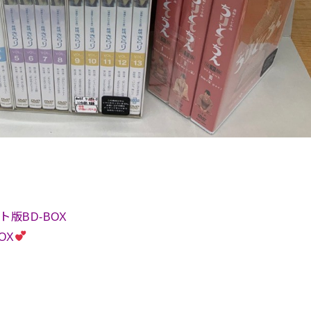
ト版BD-BOX
OX