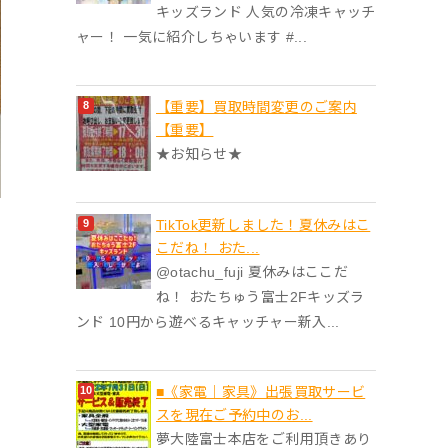
キッズランド 人気の冷凍キャッチ
ャー！ 一気に紹介しちゃいます #...
【重要】買取時間変更のご案内
【重要】
★お知らせ★
TikTok更新しました！夏休みはこ
こだね！ おた...
@otachu_fuji 夏休みはここだ
ね！ おたちゅう富士2Fキッズラ
ンド 10円から遊べるキャッチャー新入...
■《家電｜家具》出張買取サービ
スを現在ご予約中のお...
夢大陸富士本店をご利用頂きあり