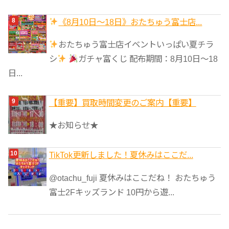
《8月10日～18日》おたちゅう富士店...
おたちゅう富士店イベントいっぱい夏チラ
シ
ガチャ富くじ 配布期間：8月10日～18
日...
【重要】買取時間変更のご案内【重要】
★お知らせ★
TikTok更新しました！夏休みはここだ...
@otachu_fuji 夏休みはここだね！ おたちゅう
富士2Fキッズランド 10円から遊...