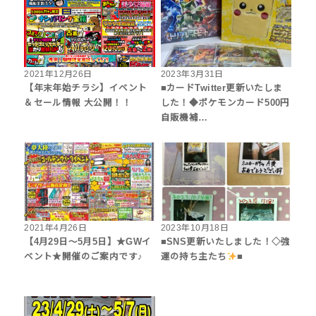
2021年12月26日
2023年3月31日
【年末年始チラシ】イベント
■カードTwitter更新いたしま
＆セール情報 大公開！！
した！◆ポケモンカード500円
自販機補…
2021年4月26日
2023年10月18日
【4月29日～5月5日】★GWイ
■SNS更新いたしました！◇強
ベント★開催のご案内です♪
運の持ち主たち
■