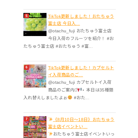
TikTok更新しました！おたちゅう
富士店 今日入...
@otachu_fuji おたちゅう富士店
今日入荷のフルーツを紹介！ #お
たちゅう富士店 #おたちゅう #富...
TikTok更新しました！カプセルト
イ入荷商品のご...
@otachu_fuji カプセルトイ入荷
商品のご案内⋆͛
⋆ 本日は35種類
入れ替えしましたよぉ
#おた...
《8月10日～18日》おたちゅう
富士店イベントい...
おたちゅう富士店イベントいっ