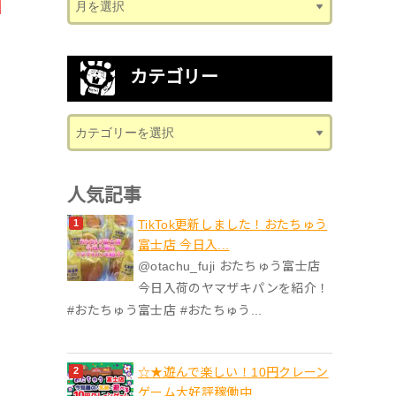
カテゴリー
人気記事
TikTok更新しました！おたちゅう
富士店 今日入...
@otachu_fuji おたちゅう富士店
今日入荷のヤマザキパンを紹介！
#おたちゅう富士店 #おたちゅう...
☆★遊んで楽しい！10円クレーン
ゲーム大好評稼働中...