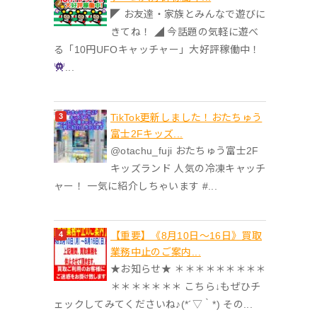
◤ お友達・家族とみんなで遊びに
きてね！ ◢ 今話題の気軽に遊べ
る「10円UFOキャッチャー」大好評稼働中！
...
TikTok更新しました！おたちゅう
富士2Fキッズ...
@otachu_fuji おたちゅう富士2F
キッズランド 人気の冷凍キャッチ
ャー！ 一気に紹介しちゃいます #...
【重要】《8月10日～16日》買取
業務中止のご案内...
★お知らせ★ ＊＊＊＊＊＊＊＊＊
＊＊＊＊＊＊＊ こちら↓もぜひチ
ェックしてみてくださいね♪(*´▽｀*) その...