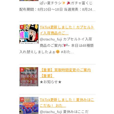
ぱい夏チラシ
ガチャ富くじ
配布期間：8月10日～18日 当選発表：8月24...
TikTok更新しました！カプセルト
イ入荷商品のご...
@otachu_fuji カプセルトイ入荷
商品のご案内⋆͛
⋆ 本日は48種類
入れ替えしましたよぉ
#おた...
【重要】買取時間変更のご案内
【重要】
★お知らせ★
TikTok更新しました！夏休みはこ
こだね！ おた...
@otachu_fuji 夏休みはここだ