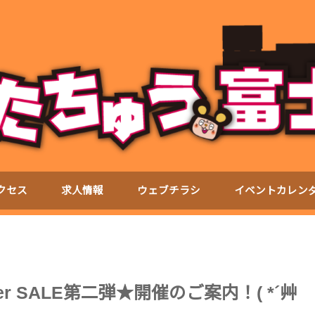
クセス
求人情報
ウェブチラシ
イベントカレン
r SALE第二弾★開催のご案内！( *´艸