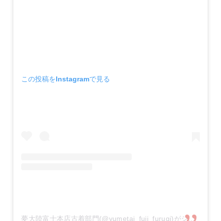
この投稿をInstagramで見る
夢大陸富士本店古着部門(@yumetai_fuji_furugi)がシェアした投稿