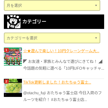
ア
ー
カ
カテゴリー
イ
ブ
カ
テ
ゴ
☆★遊んで楽しい！10円クレーンゲーム大...
リ
◤ お友達・家族とみんなで遊びにきてね！ ◢
ー
今話題の気軽に遊べる「10円UFOキャッチャ...
TikTok更新しました！おたちゅう富士...
@otachu_fuji おたちゅう富士店 今日入荷のフ
ルーツを紹介！ #おたちゅう富士店...