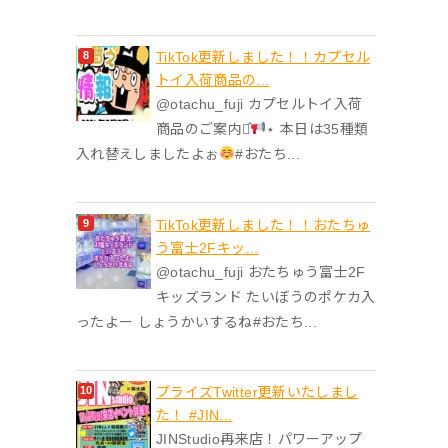
TikTok更新しました！！カプセル
トイ入荷商品の...
@otachu_fuji カプセルトイ入荷
商品のご案内⋆͛
⋆ 本日は35種類
入れ替えしましたよぉ
#おたち...
TikTok更新しました！！おたちゅ
う富士2Fキッ...
@otachu_fuji おたちゅう富士2F
キッズランド たいぼうのポケカ入
ったよー しょうかいするね#おたち...
プライズTwitter更新いたしまし
た！ #JIN...
JINStudio再来店！パワーアップ