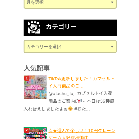
カテゴリー
人気記事
TikTok更新しました！カプセルト
イ入荷商品のご...
@otachu_fuji カプセルトイ入荷
商品のご案内⋆͛
⋆ 本日は35種類
入れ替えしましたよぉ
#おた...
☆★遊んで楽しい！10円クレーン
ゲーム大好評稼働中...