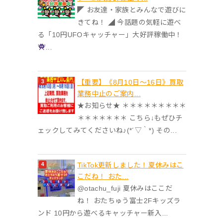
◤ お友達・家族とみんなで遊びに
きてね！ ◢ 今話題の気軽に遊べ
る「10円UFOキャッチャー」大好評稼働中！
...
【重要】《8月10日～16日》買取
業務中止のご案内...
★お知らせ★ ＊＊＊＊＊＊＊＊＊
＊＊＊＊＊＊＊ こちら↓もぜひチ
ェックしてみてくださいね♪(*´▽｀*) その...
TikTok更新しました！夏休みはこ
こだね！ おた...
@otachu_fuji 夏休みはここだ
ね！ おたちゅう富士2Fキッズラ
ンド 10円から遊べるキャッチャー新入...